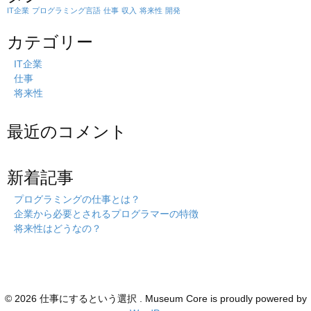
h
IT企業
プログラミング言語
仕事
収入
将来性
開発
t
h
カテゴリー
i
s
IT企業
s
仕事
i
将来性
t
e
最近のコメント
新着記事
プログラミングの仕事とは？
企業から必要とされるプログラマーの特徴
将来性はどうなの？
© 2026 仕事にするという選択 . Museum Core is proudly powered by