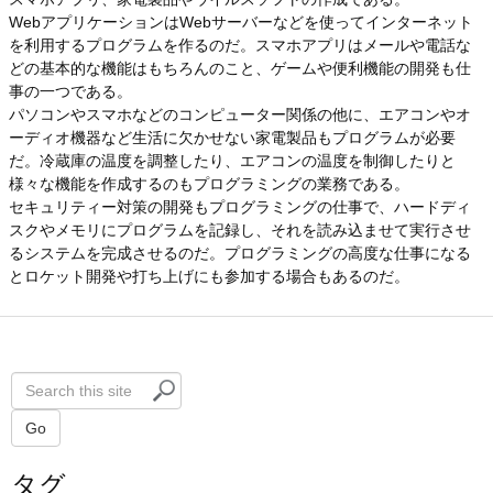
WebアプリケーションはWebサーバーなどを使ってインターネット
を利用するプログラムを作るのだ。スマホアプリはメールや電話な
どの基本的な機能はもちろんのこと、ゲームや便利機能の開発も仕
事の一つである。
パソコンやスマホなどのコンピューター関係の他に、エアコンやオ
ーディオ機器など生活に欠かせない家電製品もプログラムが必要
だ。冷蔵庫の温度を調整したり、エアコンの温度を制御したりと
様々な機能を作成するのもプログラミングの業務である。
セキュリティー対策の開発もプログラミングの仕事で、ハードディ
スクやメモリにプログラムを記録し、それを読み込ませて実行させ
るシステムを完成させるのだ。プログラミングの高度な仕事になる
とロケット開発や打ち上げにも参加する場合もあるのだ。
S
e
a
Go
r
タグ
c