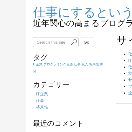
仕事にするとい
近年関心の高まるプログ
サ
S
Go
e
a
タグ
r
I
IT企業
プログラミング言語
仕事
収入
将来性
開
c
発
h
t
カテゴリー
h
i
IT企業
s
仕事
s
将来性
i
t
最近のコメント
e